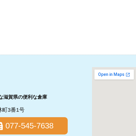
な滋賀県の便利な倉庫
林町3番1号
077-545-7638