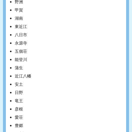
野洲
甲賀
湖南
東近江
八日市
永源寺
五個荘
能登川
蒲生
近江八幡
安土
日野
竜王
彦根
愛荘
豊郷