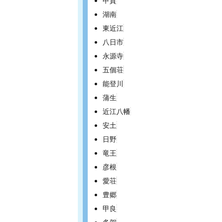
甲賀
湖南
東近江
八日市
永源寺
五個荘
能登川
蒲生
近江八幡
安土
日野
竜王
彦根
愛荘
豊郷
甲良