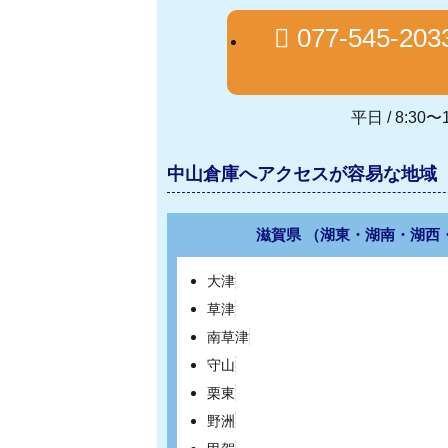
077-545-203
平日 / 8:30〜1
中山倉庫へアクセスが容易な地域
滋賀県 （湖東・湖南・湖西
大津
草津
南草津
守山
栗東
野洲